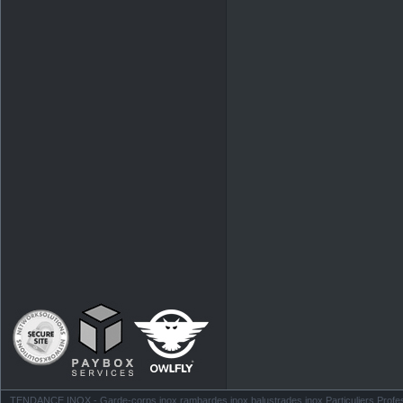
TENDANCE INOX - Garde-corps inox rambardes inox balustrades inox Particuliers Profess