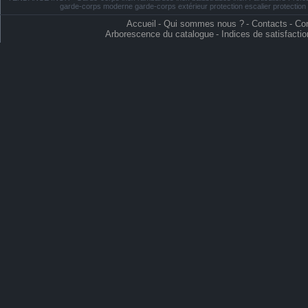
garde-corps moderne garde-corps extérieur protection escalier protectio
Accueil
-
Qui sommes nous ?
-
Contacts
-
Con
Arborescence du catalogue
-
Indices de satisfactio