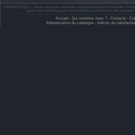
TENDANCE INOX - Garde-corps inox rambardes inox balustrades inox Particuliers Profess
garde-corps moderne garde-corps extérieur protection escalier protectio
Accueil
-
Qui sommes nous ?
-
Contacts
-
Con
Arborescence du catalogue
-
Indices de satisfactio