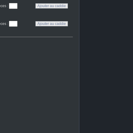
eces
:
eces
: