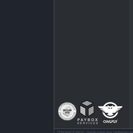
TENDANCE INOX - Garde-corps inox rambardes inox ba