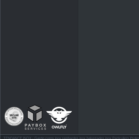
TENDANCE INOX - Garde-corps inox rambardes inox balustrades inox Particuliers Profess