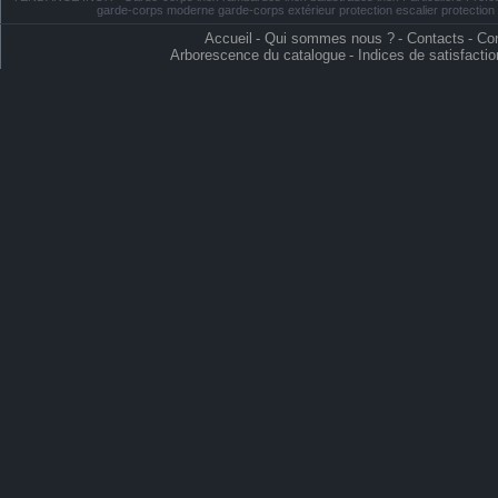
garde-corps moderne garde-corps extérieur protection escalier protectio
Accueil
-
Qui sommes nous ?
-
Contacts
-
Con
Arborescence du catalogue
-
Indices de satisfactio