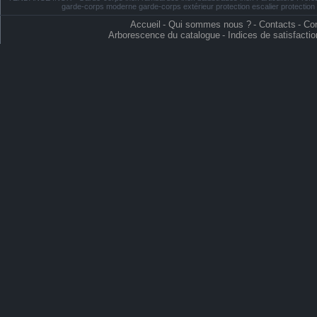
garde-corps moderne garde-corps extérieur protection escalier protectio
Accueil
-
Qui sommes nous ?
-
Contacts
-
Con
Arborescence du catalogue
-
Indices de satisfactio