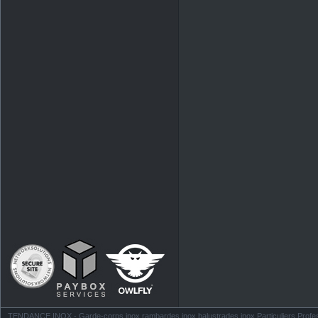
TENDANCE INOX - Garde-corps inox rambardes inox balustrades inox Particuliers Profess