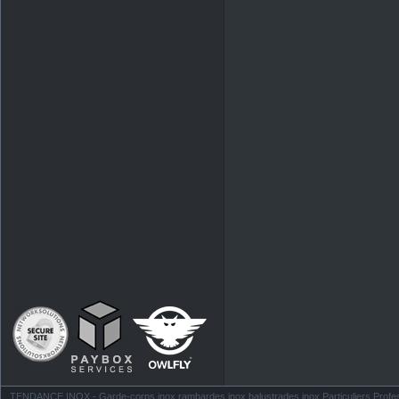
TENDANCE INOX - Garde-corps inox rambardes inox balustrades inox Particuliers Profess