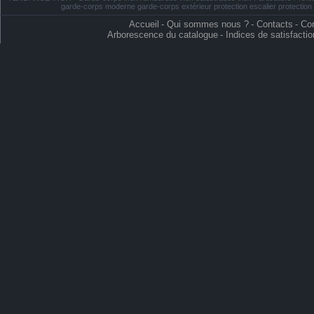
garde-corps moderne garde-corps extérieur protection escalier protectio
Accueil
-
Qui sommes nous ?
-
Contacts
-
Con
Arborescence du catalogue
-
Indices de satisfactio