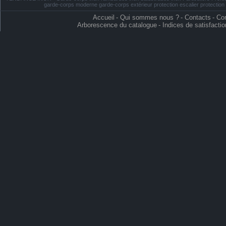
garde-corps moderne garde-corps extérieur protection escalier protectio
Accueil
-
Qui sommes nous ?
-
Contacts
-
Con
Arborescence du catalogue
-
Indices de satisfactio