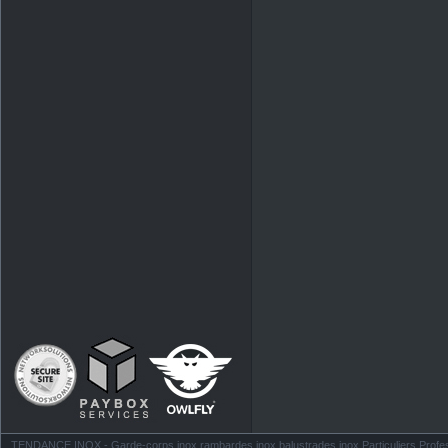
TENDANCE INOX - Garde-corps inox rambardes inox balustrades inox Particuliers Profess