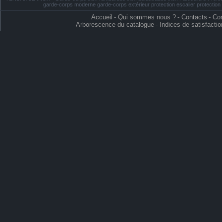
garde-corps moderne garde-corps extérieur protection escalier protectio
Accueil
-
Qui sommes nous ?
-
Contacts
-
Con
Arborescence du catalogue
-
Indices de satisfactio