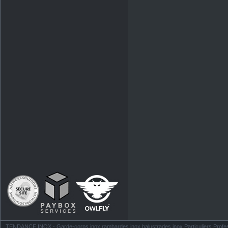
TENDANCE INOX - Garde-corps inox rambardes inox balustrades inox Particuliers Profess