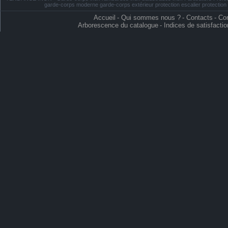
garde-corps moderne garde-corps extérieur protection escalier protectio
Accueil
-
Qui sommes nous ?
-
Contacts
-
Con
Arborescence du catalogue
-
Indices de satisfactio