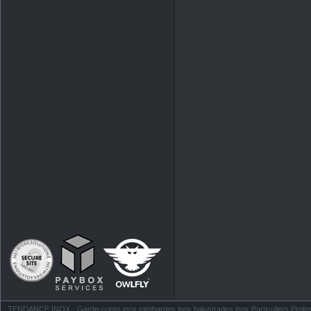
TENDANCE INOX - Garde-corps inox rambardes inox balustrades inox Particuliers Profess