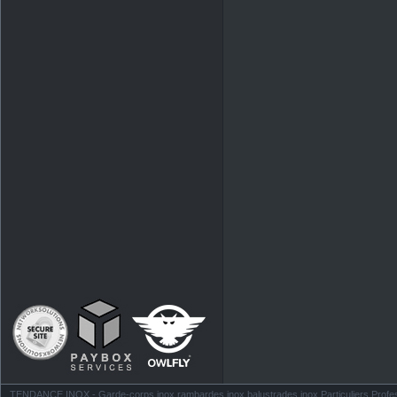
TENDANCE INOX - Garde-corps inox rambardes inox balustrades inox Particuliers Profess