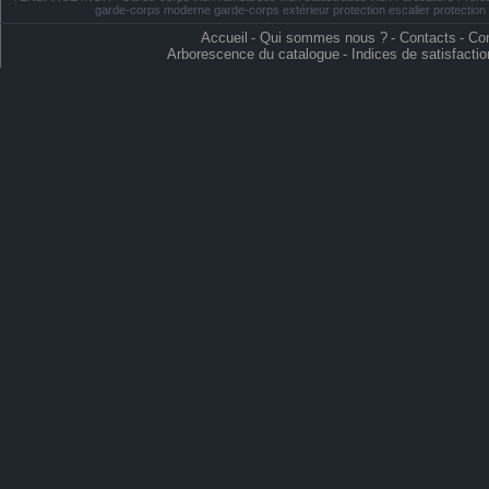
garde-corps moderne garde-corps extérieur protection escalier protectio
Accueil
-
Qui sommes nous ?
-
Contacts
-
Con
Arborescence du catalogue
-
Indices de satisfactio