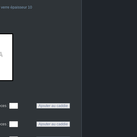
 verre épaisseur 10
eces
:
eces
: