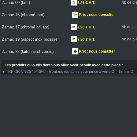
Zamac 00 (brut)
Nb de pi
5,21 € H.T.
Zamac 16 (chromé mat)
Prix : nous consulter
Zamac 17 (chromé brillant)
Nb de pi
7,90 € H.T.
Zamac 19 (aspect inox brossé)
Nb de pi
7,90 € H.T.
Zamac 22 (laitonné et vernis)
Prix : nous consulter
Les produits ou outils dont vous allez avoir besoin avec cette piece :
RPIQR-VNQS45/46/47 - Boulons réglables pour pince à verre Ø = 13mm, D = 