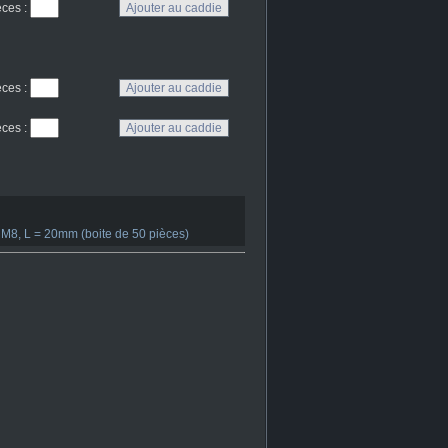
eces
:
eces
:
eces
:
M8, L = 20mm (boite de 50 pièces)