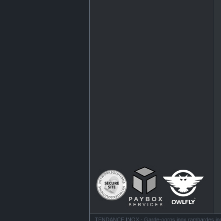
TENDANCE INOX - Garde-corps inox rambardes inox ba