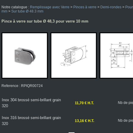
Notre catalogue :
Remplissage avec Verre
>
Pinces à verre
>
Demi-rondes
>
Pour
mm
>
Sur tube Ø 48.3 mm
Pince à verre sur tube Ø 48,3 pour verre 10 mm
Reference : RPIQR00724
Inox 304 brossé semi-brillant grain
Nb de pi
11,70 € H.T.
320
Inox 316 brossé semi-brillant grain
Nb de pi
13,16 € H.T.
320