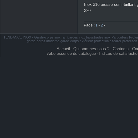
Inox 316 brossé semi-brillant 
320
Page :
1
-
2
-
TENDANCE INOX - Garde-corps inox rambardes inox balustrades inox Particuliers Profess
garde-corps moderne garde-corps extérieur protection escalier protectio
Accueil
-
Qui sommes nous ?
-
Contacts
-
Con
Arborescence du catalogue
-
Indices de satisfactio