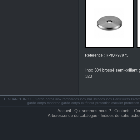
Reference : RPIQR97975
Inox 304 brossé semi-brillant 
320
TENDANCE INOX - Garde-corps inox rambardes inox balustrades inox Particuliers Profess
garde-corps moderne garde-corps extérieur protection escalier protectio
Accueil
-
Qui sommes nous ?
-
Contacts
-
Con
Arborescence du catalogue
-
Indices de satisfactio