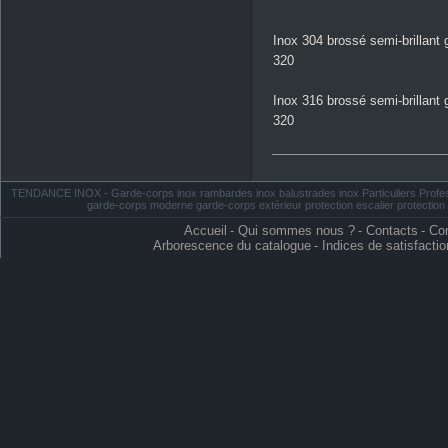
Inox 304 brossé semi-brillant 
320
Inox 316 brossé semi-brillant 
320
TENDANCE INOX - Garde-corps inox rambardes inox balustrades inox Particuliers Profess
garde-corps moderne garde-corps extérieur protection escalier protectio
Accueil
-
Qui sommes nous ?
-
Contacts
-
Con
Arborescence du catalogue
-
Indices de satisfactio